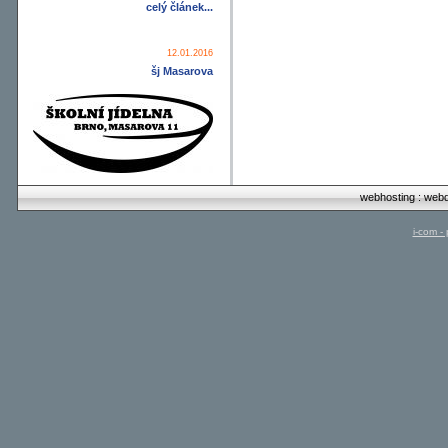
celý článek...
12.01.2016
šj Masarova
webhosting
:
webd
i-com -