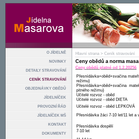
O JÍDELNĚ
Hlavní strana
>
Ceník stravování
Ceny obědů a norma masa 
NOVINKY
Ceny obědů platné od 1.2.20256
DETAILY STRAVOVÁNÍ
Přesnídávka+oběd+svačina mateřská
CENÍK STRAVOVÁNÍ
režimu)
Přesnídávka+oběd+svačina mateřsk
OBJEDNÁVKY OBĚDŮ
pitného režimu)
Učitelé rozvoz - oběd
JÍDELNÍČEK
Učitelé rozvoz - oběd DIETA
Učitelé rozvoz - oběd LEPKOVÁ
PROVOZNÍ ŘÁD
Přesnídávka žáci 7-10 let/11 let a 
JÍDELNÍČEK MŠ
KONTAKT
Přesnídávka dospělí
7-10 let
DOKUMENTY