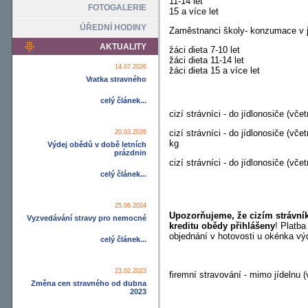
11-14 let
FOTOGALERIE
15 a více let
ÚŘEDNÍ HODINY
Zaměstnanci školy- konzumace v 
AKTUALITY
žáci dieta 7-10 let
žáci dieta 11-14 let
14.07.2026
žáci dieta 15 a více let
Vratka stravného
celý článek...
cizí strávníci - do jídlonosiče (v
cizí strávníci - do jídlonosiče (v
20.03.2026
kg
Výdej obědů v době letních
prázdnin
cizí strávníci - do jídlonosiče (v
celý článek...
25.06.2024
Upozorňujeme, že cizím strávn
Vyzvedávání stravy pro nemocné
kreditu obědy přihlášeny
! Platba
objednání v hotovosti u okénka vý
celý článek...
23.02.2023
firemní stravování - mimo jídelnu
Změna cen stravného od dubna
2023