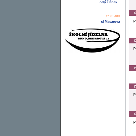
celý článek...
č
12.01.2016
P
šj Masarova
p
P
n
p
P
ú
P