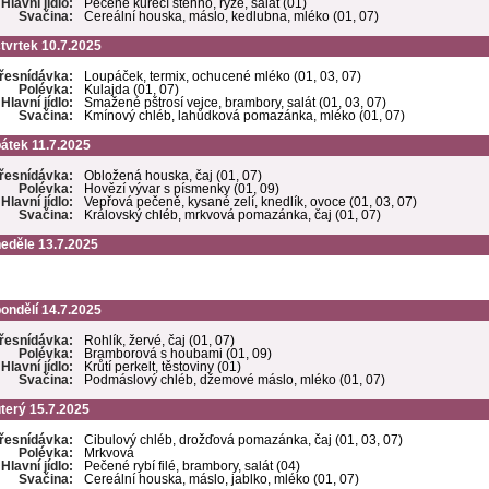
Hlavní jídlo:
Pečené kuřecí stehno, rýže, salát (01)
Svačina:
Cereální houska, máslo, kedlubna, mléko (01, 07)
tvrtek 10.7.2025
řesnídávka:
Loupáček, termix, ochucené mléko (01, 03, 07)
Polévka:
Kulajda (01, 07)
Hlavní jídlo:
Smažené pštrosí vejce, brambory, salát (01, 03, 07)
Svačina:
Kmínový chléb, lahůdková pomazánka, mléko (01, 07)
átek 11.7.2025
řesnídávka:
Obložená houska, čaj (01, 07)
Polévka:
Hovězí vývar s písmenky (01, 09)
Hlavní jídlo:
Vepřová pečeně, kysané zelí, knedlík, ovoce (01, 03, 07)
Svačina:
Královský chléb, mrkvová pomazánka, čaj (01, 07)
eděle 13.7.2025
ondělí 14.7.2025
řesnídávka:
Rohlík, žervé, čaj (01, 07)
Polévka:
Bramborová s houbami (01, 09)
Hlavní jídlo:
Krůtí perkelt, těstoviny (01)
Svačina:
Podmáslový chléb, džemové máslo, mléko (01, 07)
terý 15.7.2025
řesnídávka:
Cibulový chléb, drožďová pomazánka, čaj (01, 03, 07)
Polévka:
Mrkvová
Hlavní jídlo:
Pečené rybí filé, brambory, salát (04)
Svačina:
Cereální houska, máslo, jablko, mléko (01, 07)