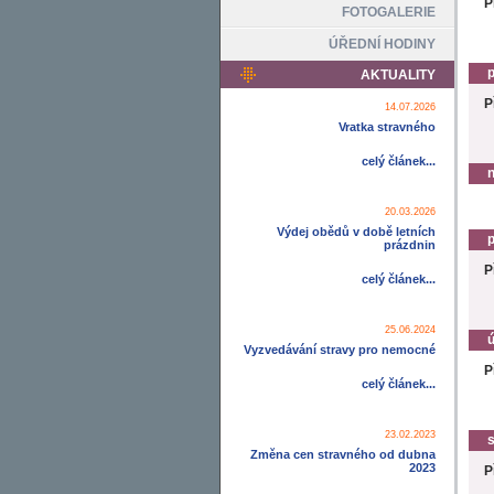
P
FOTOGALERIE
ÚŘEDNÍ HODINY
p
AKTUALITY
P
14.07.2026
Vratka stravného
celý článek...
n
20.03.2026
Výdej obědů v době letních
p
prázdnin
P
celý článek...
25.06.2024
ú
Vyzvedávání stravy pro nemocné
P
celý článek...
23.02.2023
s
Změna cen stravného od dubna
2023
P