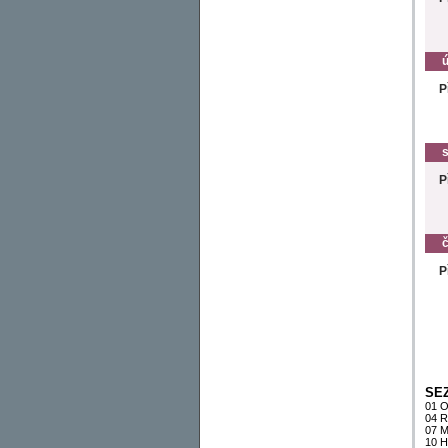
ú
P
s
P
č
P
SE
01 O
04 
07 M
10 H