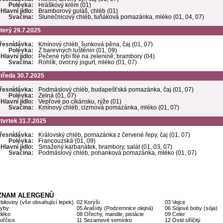
Polévka:
Hráškový krém (01)
Hlavní jídlo:
Bramborový guláš, chléb (01)
Svačina:
Slunečnicový chléb, tuňáková pomazánka, mléko (01, 04, 07)
terý 29.7.2025
řesnídávka:
Kmínový chléb, šunková pěna, čaj (01, 07)
Polévka:
Z barevných luštěnin (01, 09)
Hlavní jídlo:
Pečené rybí filé na zelenině, brambory (04)
Svačina:
Rohlík, ovocný jogurt, mléko (01, 07)
tředa 30.7.2025
řesnídávka:
Podmáslový chléb, budapešťská pomazánka, čaj (01, 07)
Polévka:
Zelná (01, 07)
Hlavní jídlo:
Vepřové po cikánsku, rýže (01)
Svačina:
Kmínový chléb, cizrnová pomazánka, mléko (01, 07)
tvrtek 31.7.2025
řesnídávka:
Královský chléb, pomazánka z červené řepy, čaj (01, 07)
Polévka:
Francouzská (01, 09)
Hlavní jídlo:
Smažený karbanátek, brambory, salát (01, 03, 07)
Svačina:
Podmáslový chléb, pohanková pomazánka, mléko (01, 07)
ZNAM ALERGENŮ
biloviny (vše obsahující lepek)
02 Korýši
03 Vejce
Ryby
05 Arašídy (Podzemnice olejná)
06 Sójové boby (sója)
léko
08 Ořechy, mandle, pistácie
09 Celer
ořčice
11 Sezamové semínko
12 Oxid siřičitý