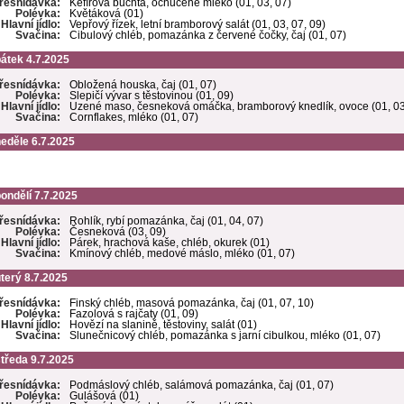
řesnídávka:
Kefírová buchta, ochucené mléko (01, 03, 07)
Polévka:
Květáková (01)
Hlavní jídlo:
Vepřový řízek, letní bramborový salát (01, 03, 07, 09)
Svačina:
Cibulový chléb, pomazánka z červené čočky, čaj (01, 07)
átek 4.7.2025
řesnídávka:
Obložená houska, čaj (01, 07)
Polévka:
Slepičí vývar s těstovinou (01, 09)
Hlavní jídlo:
Uzené maso, česneková omáčka, bramborový knedlík, ovoce (01, 03
Svačina:
Cornflakes, mléko (01, 07)
eděle 6.7.2025
ondělí 7.7.2025
řesnídávka:
Rohlík, rybí pomazánka, čaj (01, 04, 07)
Polévka:
Česneková (03, 09)
Hlavní jídlo:
Párek, hrachová kaše, chléb, okurek (01)
Svačina:
Kmínový chléb, medové máslo, mléko (01, 07)
terý 8.7.2025
řesnídávka:
Finský chléb, masová pomazánka, čaj (01, 07, 10)
Polévka:
Fazolová s rajčaty (01, 09)
Hlavní jídlo:
Hovězí na slanině, těstoviny, salát (01)
Svačina:
Slunečnicový chléb, pomazánka s jarní cibulkou, mléko (01, 07)
tředa 9.7.2025
řesnídávka:
Podmáslový chléb, salámová pomazánka, čaj (01, 07)
Polévka:
Gulášová (01)