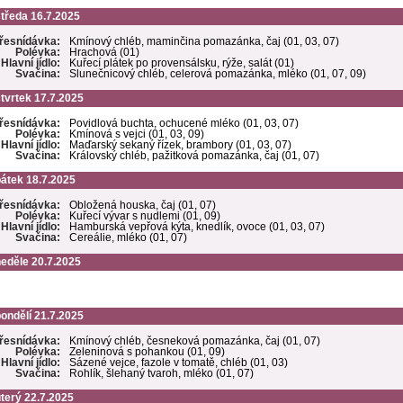
tředa 16.7.2025
řesnídávka:
Kmínový chléb, maminčina pomazánka, čaj (01, 03, 07)
Polévka:
Hrachová (01)
Hlavní jídlo:
Kuřecí plátek po provensálsku, rýže, salát (01)
Svačina:
Slunečnicový chléb, celerová pomazánka, mléko (01, 07, 09)
tvrtek 17.7.2025
řesnídávka:
Povidlová buchta, ochucené mléko (01, 03, 07)
Polévka:
Kmínová s vejci (01, 03, 09)
Hlavní jídlo:
Maďarský sekaný řízek, brambory (01, 03, 07)
Svačina:
Královský chléb, pažitková pomazánka, čaj (01, 07)
átek 18.7.2025
řesnídávka:
Obložená houska, čaj (01, 07)
Polévka:
Kuřecí vývar s nudlemi (01, 09)
Hlavní jídlo:
Hamburská vepřová kýta, knedlík, ovoce (01, 03, 07)
Svačina:
Cereálie, mléko (01, 07)
eděle 20.7.2025
ondělí 21.7.2025
řesnídávka:
Kmínový chléb, česneková pomazánka, čaj (01, 07)
Polévka:
Zeleninová s pohankou (01, 09)
Hlavní jídlo:
Sázené vejce, fazole v tomatě, chléb (01, 03)
Svačina:
Rohlík, šlehaný tvaroh, mléko (01, 07)
terý 22.7.2025